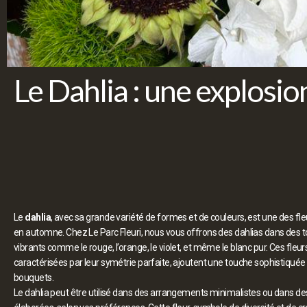
Le Dahlia : une explosio
Le
dahlia
, avec sa grande variété de formes et de couleurs, est une des fleu
en automne. Chez Le Parc Fleuri, nous vous offrons des dahlias dans des t
vibrants comme le rouge, l’orange, le violet, et même le blanc pur. Ces fleur
caractérisées par leur symétrie parfaite, ajoutent une touche sophistiquée 
bouquets.
Le dahlia peut être utilisé dans des arrangements minimalistes ou dans d