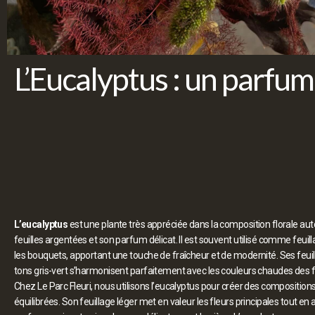
L’Eucalyptus : un parfum 
L’eucalyptus
est une plante très appréciée dans la composition florale a
feuilles argentées et son parfum délicat. Il est souvent utilisé comme feui
les bouquets, apportant une touche de fraîcheur et de modernité. Ses feuil
tons gris-vert s’harmonisent parfaitement avec les couleurs chaudes des 
Chez Le Parc Fleuri, nous utilisons l’eucalyptus pour créer des composition
équilibrées. Son feuillage léger met en valeur les fleurs principales tout en