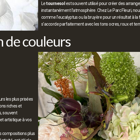
Le
tournesol
est souvent utilisé pour créer des arran
instantanément l’atmosphère. Chez Le Parc Fleuri, nous 
comme l’eucalyptus ou la bruyère pour un résultat à la f
s’accorde parfaitement avec les tons ocres, roux et ter
n de couleurs
rs les plus prisées
ons riches et
s, souvent
et artistique à vos
es compositions plus