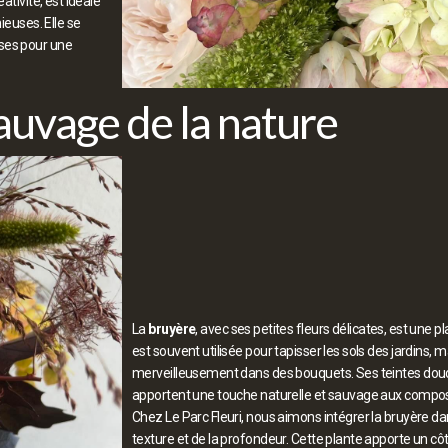
ativité, est idéale
ieuses. Elle se
nses pour une
auvage de la nature
La
bruyère
, avec ses petites fleurs délicates, est une 
est souvent utilisée pour tapisser les sols des jardins, ma
merveilleusement dans des bouquets. Ses teintes douces
apportent une touche naturelle et sauvage aux composi
Chez Le Parc Fleuri, nous aimons intégrer la bruyère da
texture et de la profondeur. Cette plante apporte un c