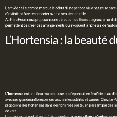
L’arrivée de l’automne marque le début d’une période où la nature se pare 
d’invitations à se reconnecter avec la beauté naturelle.
Au Parc Fleuri, nous proposons une
sélection de fleurs
soigneusement chois
permettent de créer des arrangements qui évoquent la richesse de l’auto
L’Hortensia : la beauté 
L’hortensia
est une fleur majestueuse qui s’épanouit en fin d’été et au dé
avec ses grandes inflorescences aux teintes subtiles et variées. Chez Le Pa
proposons des hortensias dans des tons rose pastel, en passant par des nu
de vert.
L’hortensia est parfait pour réaliser des
bouquets de fleurs d’automne
vo