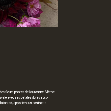
e des fleurs phares de l’automne. Même
stivale avec ses pétales dorés et son
clatantes, apportent un contraste