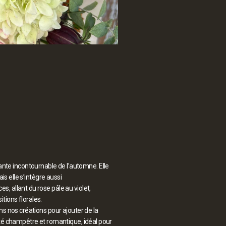
plante incontournable de l’automne. Elle
is elle s’intègre aussi
, allant du rose pâle au violet,
tions florales.
ns nos créations pour ajouter de la
ôté champêtre et romantique, idéal pour