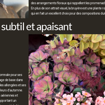
des arrangements floraux qui rappellent les promenad
En plus de son attrait visuel, la bruyère est une plante
qui en fait un excellent choix pour des compositions du
subtil et apaisant
utomnale pour ses
llage de base dans
les allongées et ses
fleurs d’automne.
s aériennes et
 apportant un