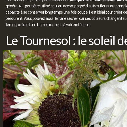
généreux. Il peut être utilisé seul ou accompagné d’autres fleurs automnal
capacité à se conserver longtemps une fois coupé, il est idéal pour créer d
perdurent. Vous pouvez aussi le faire sécher, car ses couleurs changent su
temps, offrant un charme rustique à votre intérieur.
Le Tournesol : le soleil 