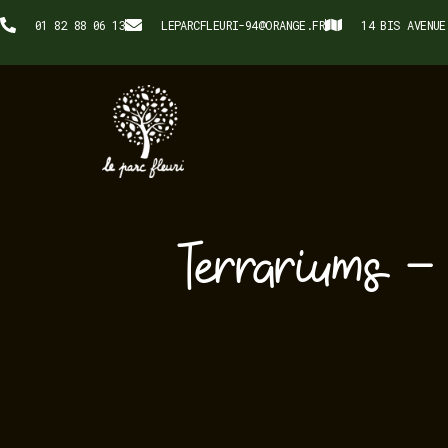
01 82 88 06 13
LEPARCFLEURI-94@ORANGE.FR
14 BIS AVENUE
Terrariums –